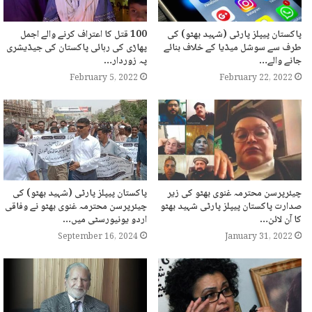
پاکستان پیپلز پارٹی (شہید بھٹو) کی
100 قتل کا اعتراف کرنے والے اجمل
طرف سے سوشل میڈیا کے خلاف بنائے
پھاڑی کی رہائی پاکستان کی جیڈیشری
جانے والے…
پہ زوردار…
February 5, 2022
February 22, 2022
چیئرپرسن محترمہ غنوی بھٹو کی زیر
پاکستان پیپلز پارٹی (شہید بھٹو) کی
صدارت پاکستان پیپلز پارٹی شہید بھٹو
چیئرپرسن محترمہ غنوی بھٹو نے وفاقی
کا آن لائن…
اردو یونیورسٹی میں…
September 16, 2024
January 31, 2022