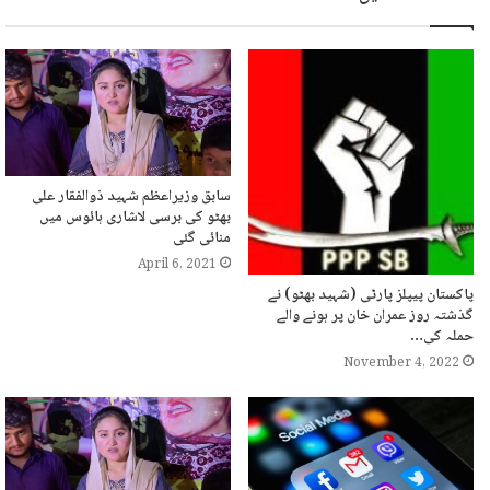
سابق وزیراعظم شہید ذوالفقار علی
بھٹو کی برسی لاشاری ہائوس میں
منائی گئی
April 6, 2021
پاکستان پیپلز پارٹی (شہید بھٹو) نے
گذشتہ روز عمران خان پر ہونے والے
حملہ کی…
November 4, 2022