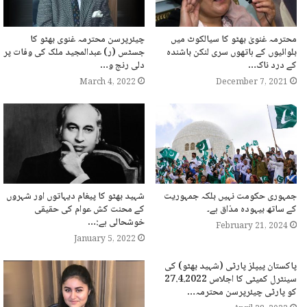
محترمہ غنویٰ بھٹو کا سیالکوٹ میں
چیئرپرسن محترمہ غنوی بھٹو کا
بلوائیوں کے ہاتھوں سری لنکن باشندہ
جسٹس (ر) عبدالمجید ملک کی وفات پر
کے درد ناک…
دلی رنج و…
March 4, 2022
December 7, 2021
جمہوری حکومت نہیں بلکہ جمہوریت
شہید بھٹو کا پیغام دیہاتوں اور شہروں
کے ساتھ بیہودہ مذاق ہے۔
کے محنت کش عوام کی حقیقی
خوشحالی ہے:…
February 21, 2024
January 5, 2022
پاکستان پیپلز پارٹی (شہید بھٹو) کی
سینٹرل کمیٹی کا اجلاس 27.4.2022
کو پارٹی چیئرپرسن محترمہ…