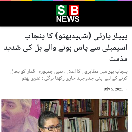
پیپلز پارٹی (شہیدبھٹو) کا پنجاب
اسیمبلی سے پاس ہونے والے بل کی شدید
مذمت
پنجاب بھر میں مظاہروں کا اعلان، ہمیں جمہوری اقدار کو بحال
کرنے کے لیے اپنی جدوجہد جاری رکھنا ہوگی : غنوی بھٹو
July 5, 2021