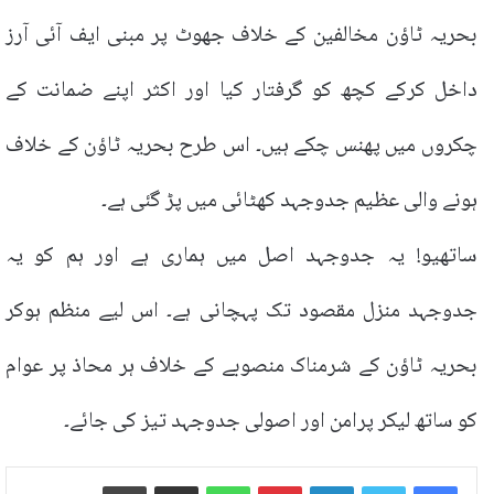
بحریہ ٹاؤن مخالفین کے خلاف جھوٹ پر مبنی ایف آئی آرز
داخل کرکے کچھ کو گرفتار کیا اور اکثر اپنے ضمانت کے
چکروں میں پھنس چکے ہیں۔ اس طرح بحریہ ٹاؤن کے خلاف
ہونے والی عظیم جدوجہد کھٹائی میں پڑ گئی ہے۔
ساتھیو! یہ جدوجہد اصل میں ہماری ہے اور ہم کو یہ
جدوجہد منزل مقصود تک پہچانی ہے۔ اس لیے منظم ہوکر
بحریہ ٹاؤن کے شرمناک منصوبے کے خلاف ہر محاذ پر عوام
کو ساتھ لیکر پرامن اور اصولی جدوجہد تیز کی جائے۔
LinkedIn
Pinterest
WhatsApp
ایمیل پر شیئر کریں
پرنٹ