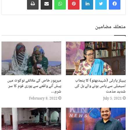
متعلقہ مضامین
پیپلز پارٹی (شہیدبھٹو) کا پنجاب
میرپور خاص کے علائقے نوکوٹ میں
اسیمبلی سے پاس ہونے والے بل کی
پیش آنے واقعے سے پوری قوم کا سر
شدید مذمت
شرم…
February 8, 2022
July 5, 2021