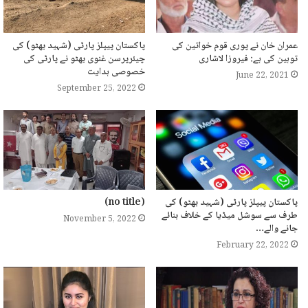
عمران خان نے پوری قوم خواتین کی
پاکستان پیپلز پارٹی (شہید بھٹو) کی
توہین کی ہے: فیروزا لاشاری
چیئرپرسن غنوی بھٹو نے پارٹی کی
خصوصی ہدایت
June 22, 2021
September 25, 2022
پاکستان پیپلز پارٹی (شہید بھٹو) کی
(no title)
طرف سے سوشل میڈیا کے خلاف بنائے
November 5, 2022
جانے والے…
February 22, 2022