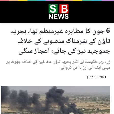
6 جون کا مظاہرہ غیرمنظم تھا، بحریہ
ٹاؤن کے شرمناک منصوبے کے خلاف
جدوجہد تیز کی جائے: اعجاز منگی
زرداری حکومت نے اکثر بحریہ ٹاؤن مخالفین کے خلاف جھوٹ پر
مبنی ایف آئی آرز داخل کروائے
June 17, 2021