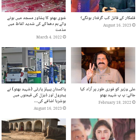
قلمکار کے قاتل کب گرفتار ہونگے؟
غنوی بھٹو کا پشاور مسجد میں ہونے
والے بم دھماکے کی شدید الفاظ میں
August 16, 2023
مذمت
March 4, 2022
علی وزیر کو فوری طور پر آزاد کیا
پاکستان پیپلز پارٹی (شہید بھٹو) نے
جائے: پ پ شہید بھٹو
پیٹرول اور ڈیزل کی قیمتوں میں
ہوشربا اضافے کی…
February 18, 2022
August 16, 2023