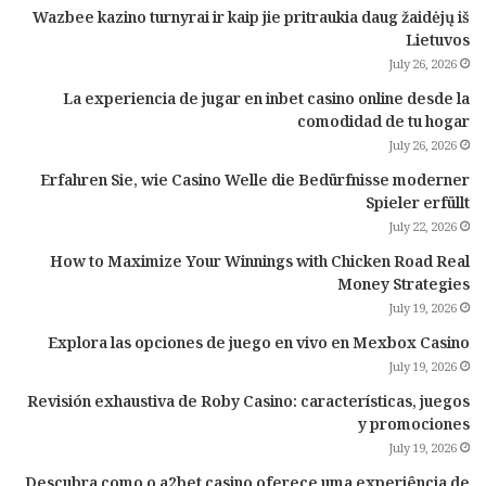
Wazbee kazino turnyrai ir kaip jie pritraukia daug žaidėjų iš
Lietuvos
July 26, 2026
La experiencia de jugar en inbet casino online desde la
comodidad de tu hogar
July 26, 2026
Erfahren Sie, wie Casino Welle die Bedürfnisse moderner
Spieler erfüllt
July 22, 2026
How to Maximize Your Winnings with Chicken Road Real
Money Strategies
July 19, 2026
Explora las opciones de juego en vivo en Mexbox Casino
July 19, 2026
Revisión exhaustiva de Roby Casino: características, juegos
y promociones
July 19, 2026
Descubra como o a2bet casino oferece uma experiência de