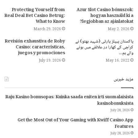
Protecting Yourself from
Azur Slot Casino bónuszok:
Real Deal Bet Casino Betrug:
hogyan használd ki a
What to Know
legjobban az ajánlatokat?
March 29, 2026
May 2, 2026
Revisión exhaustiva de Roby
پاکستان پیپلز پارٹی (شہید بھٹو) نے
Casino: características,
کراچی کے کھارا در علائقے میں ہونے
juegos y promociones
والے بم…
July 19, 2026
May 16, 2022
مزید خبریں
Raju Kasino bonusopas: Kuinka saada eniten irti suomalaisista
kasinobonuksista
July 28, 2026
Get the Most Out of Your Gaming with Kwiff Casino App
Features
July 28, 2026