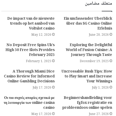
متعلقہ مضامین
De impact van de nieuwste
Ein umfassender Überblick
trends op het aanbod van
über das SG Casino Online
Voltslot casino
Erlebnis
May 12, 2026
June 20, 2026
No Deposit Free Spins Uk’s
Exploring the Delightful
High 50 Free Slots Provides
World of Fusion Cuisine: A
February 2025
Journey Through Taste
February 1, 2025
December 19, 2025
A Thorough Miami Dice
Uncrossable Rush Tips: How
Casino Review for Informed
to Play Smart and Increase
Online Gambling Decisions
Your Winnings
July 17, 2026
July 1, 2026
Οι πιο συχνές απορίες σχετικά με
Beginnershandleiding voor
τη λειτουργία των online casina
fgfox registratie en
casino
probleemloos online spelen
May 17, 2026
June 27, 2026