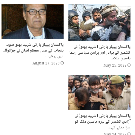
پاکستان پیپلز پارٹی شہید بھٹو صوبہ
پاکستان پیپلز پارٹی (شہید بھٹو) نے
پنجاب کے صدر معظم اقبال نے جڑانوالہ
کشمیر کے بہادر اور پرامن سیاسی رہنما
میں پیش…
یاسین ملک…
August 17, 2023
May 25, 2022
پاکستان پیپلز پارٹی (شہید بھٹو)نے
آزادی کشمیر کے ہیرو یاسین ملک کو
سزا دینے کے…
May 24, 2022