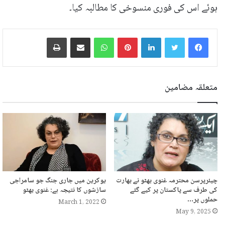
ہوئے اس کی فوری منسوخی کا مطالبہ کیا۔
LinkedIn
Pinterest
WhatsApp
ایمیل پر شیئر کریں
پرنٹ
متعلقہ مضامین
چیئرپرسن محترمہ غنوی بھٹو نے بھارت
یوکرین میں جاری جنگ جو سامراجی
کی طرف سے پاکستان پر کیے گئے
سازشوں کا نتیجہ ہے: غنوی بھٹو
حملوں پر…
March 1, 2022
May 9, 2025