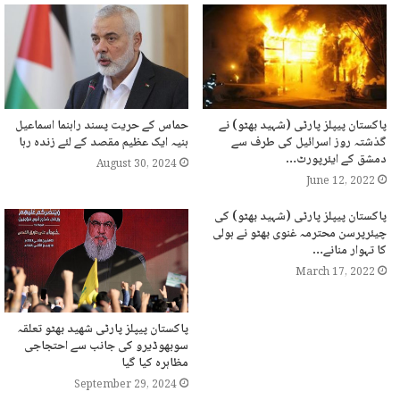
پاکستان پیپلز پارٹی (شہید بھٹو) نے
حماس کے حریت پسند راہنما اسماعیل
گذشتہ روز اسرائیل کی طرف سے
ہنیہ ایک عظیم مقصد کے لئے زندہ رہا
دمشق کے ایئرپورٹ…
August 30, 2024
June 12, 2022
پاکستان پیپلز پارٹی (شہید بھٹو) کی
چیئرپرسن محترمہ غنوی بھٹو نے ہولی
کا تہوار منانے…
March 17, 2022
پاکستان پیپلز پارٹی شھید بھٹو تعلقہ
سوبھوڈیرو کی جانب سے احتجاجی
مظاہرہ کیا گیا
September 29, 2024