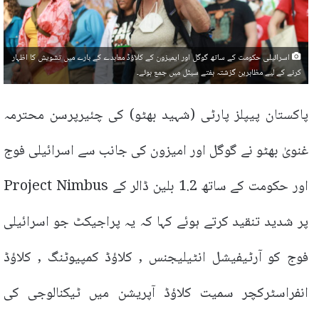
اسرائیلی حکومت کے ساتھ گوگل اور ایمیزون کے کلاؤڈ معاہدے کے بارے میں تشویش کا اظہار
کرنے کے لیے مظاہرین گزشتہ ہفتے سیٹل میں جمع ہوئے۔
پاکستان پیپلز پارٹی (شہید بھٹو) کی چئیرپرسن محترمہ
غنویٰ بھٹو نے گوگل اور امیزون کی جانب سے اسرائیلی فوج
اور حکومت کے ساتھ 1.2 بلین ڈالر کے Project Nimbus
پر شدید تنقید کرتے ہوئے کہا کہ یہ پراجیکٹ جو اسرائیلی
فوج کو آرٹیفیشل انٹیلیجنس , کلاؤڈ کمپیوٹنگ , کلاؤڈ
انفراسٹرکچر سمیت کلاؤڈ آپریشن میں ٹیکنالوجی کی