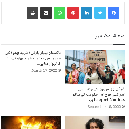
LinkedIn
Pinterest
WhatsApp
ایمیل پر شیئر کریں
پرنٹ
متعلقہ مضامین
پاکستان پیپلز پارٹی (شہید بھٹو) کی
چیئرپرسن محترمہ غنوی بھٹو نے ہولی
کا تہوار منانے…
March 17, 2022
گوگل اور امیزون کی جانب سے
اسرائیلی فوج اور حکومت کے ساتھ
Project Nimbus پر…
September 18, 2022