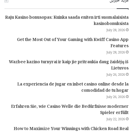
مزید خبریں
Raju Kasino bonusopas: Kuinka saada eniten irti suomalaisista
kasinobonuksista
July 28, 2026
Get the Most Out of Your Gaming with Kwiff Casino App
Features
July 28, 2026
Wazbee kazino turnyrai ir kaip jie pritraukia daug žaidėjų iš
Lietuvos
July 26, 2026
La experiencia de jugar en inbet casino online desde la
comodidad de tu hogar
July 26, 2026
Erfahren Sie, wie Casino Welle die Bedürfnisse moderner
Spieler erfüllt
July 22, 2026
How to Maximize Your Winnings with Chicken Road Real