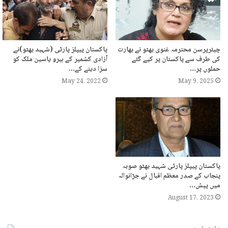
چیئرپرسن محترمہ غنوی بھٹو نے بھارت
پاکستان پیپلز پارٹی (شہید بھٹو)نے
کی طرف سے پاکستان پر کیے گئے
آزادی کشمیر کے ہیرو یاسین ملک کو
حملوں پر…
سزا دینے کے…
May 24, 2022
May 9, 2025
پاکستان پیپلز پارٹی شہید بھٹو صوبہ
پنجاب کے صدر معظم اقبال نے جڑانوالہ
میں پیش…
August 17, 2023