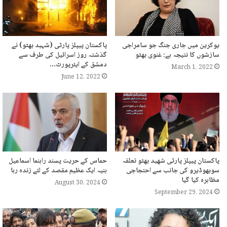
یوکرین میں جاری جنگ جو سامراجی
پاکستان پیپلز پارٹی (شہید بھٹو) نے
سازشوں کا نتیجہ ہے: غنوی بھٹو
گذشتہ روز اسرائیل کی طرف سے
دمشق کے ایئرپورٹ…
March 1, 2022
June 12, 2022
پاکستان پیپلز پارٹی شھید بھٹو تعلقہ
حماس کے حریت پسند راہنما اسماعیل
سوبھوڈیرو کی جانب سے احتجاجی
ہنیہ ایک عظیم مقصد کے لئے زندہ رہا
مظاہرہ کیا گیا
August 30, 2024
September 29, 2024