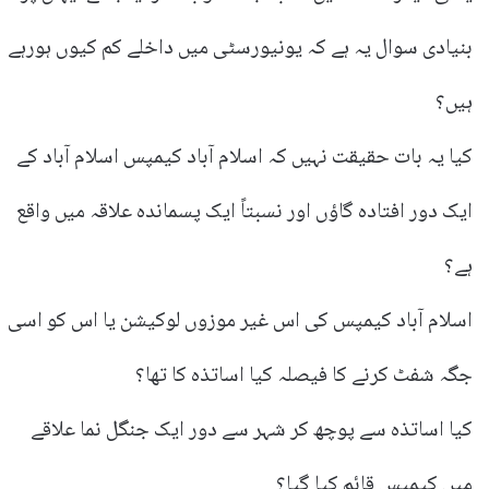
بنیادی سوال یہ ہے کہ یونیورسٹی میں داخلے کم کیوں ہورہے
ہیں؟
کیا یہ بات حقیقت نہیں کہ اسلام آباد کیمپس اسلام آباد کے
ایک دور افتادہ گاؤں اور نسبتاً ایک پسماندہ علاقہ میں واقع
ہے؟
اسلام آباد کیمپس کی اس غیر موزوں لوکیشن یا اس کو اسی
جگہ شفٹ کرنے کا فیصلہ کیا اساتذہ کا تھا؟
کیا اساتذہ سے پوچھ کر شہر سے دور ایک جنگل نما علاقے
میں کیمپس قائم کیا گیا؟