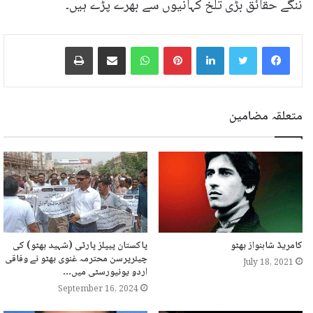
ننگے حقائق بڑی تلخ کہانیوں سے بھرے پڑے ہیں۔
LinkedIn
Pinterest
WhatsApp
ایمیل پر شیئر کریں
پرنٹ
متعلقہ مضامین
کامریڈ شاہنواز بھٹو
پاکستان پیپلز پارٹی (شہید بھٹو) کی
چیئرپرسن محترمہ غنوی بھٹو نے وفاقی
July 18, 2021
اردو یونیورسٹی میں…
September 16, 2024