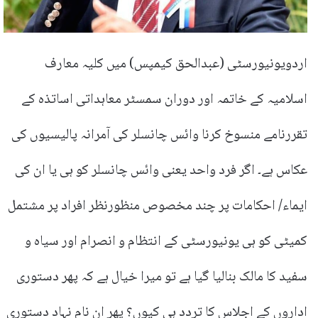
اردویونیورسٹی (عبدالحق کیمپس) میں کلیہ معارف
اسلامیہ کے خاتمہ اور دوران سمسٹر معاہداتی اساتذہ کے
تقررنامے منسوخ کرنا وائس چانسلر کی آمرانہ پالیسیوں کی
عکاس ہے۔ اگر فرد واحد یعنی وائس چانسلر کو ہی یا ان کی
ایماء/ احکامات پر چند مخصوص منظورنظر افراد پر مشتمل
کمیٹی کو ہی یونیورسٹی کے انتظام و انصرام اور سیاہ و
سفید کا مالک بنالیا گیا ہے تو میرا خیال ہے کہ پھر دستوری
اداروں کے اجلاس کا تردد ہی کیوں؟ پھر ان نام نہاد دستوری