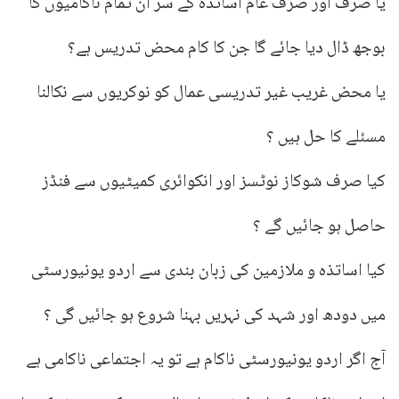
یا صرف اور صرف عام اساتذہ کے سر ان تمام ناکامیوں کا
بوجھ ڈال دیا جائے گا جن کا کام محض تدریس ہے؟
یا محض غریب غیر تدریسی عمال کو نوکریوں سے نکالنا
مسئلے کا حل ہیں ؟
کیا صرف شوکاز نوٹسز اور انکوائری کمیٹیوں سے فنڈز
حاصل ہو جائیں گے ؟
کیا اساتذہ و ملازمین کی زبان بندی سے اردو یونیورسٹی
میں دودھ اور شہد کی نہریں بہنا شروع ہو جائیں گی ؟
آج اگر اردو یونیورسٹی ناکام ہے تو یہ اجتماعی ناکامی ہے