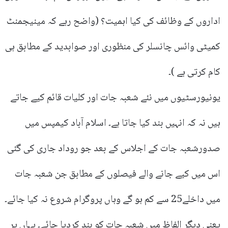
اداروں کے وظائف کی کیا اہمیت؟ (واضح رہے کہ مینیجمنٹ
کمیٹی وائس چانسلر کی منظوری اور صوابدید کے مطابق ہی
کام کرتی ہے )۔
یونیورسٹیوں میں نئے شعبہ جات اور کلیات قائم کیے جاتے
ہیں نہ کہ انہیں بند کیا جاتا ہے۔ اسلام آباد کیمپس میں
صدورشعبہ جات کے اجلاس کے بعد جو روداد جاری کی گئی
اس میں کیے جانے والے فیصلوں کے مطابق جن شعبہ جات
میں داخلے25 سے کم ہو گے وہاں پروگرام شروع نہ کیا جائے۔
یعنی دیگر الفاظ میں شعبہ جات کو بند کردیا جائے۔ یہاں پر