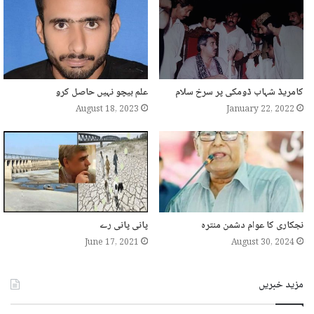
کامریڈ شہاب ڈومکی پر سرخ سلام
علم بیچو نہیں حاصل کرو
August 18, 2023
January 22, 2022
نجکاری کا عوام دشمن منترہ
پانی پانی رے
June 17, 2021
August 30, 2024
مزید خبریں