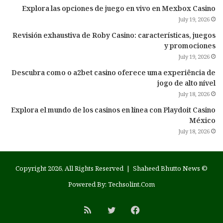
Explora las opciones de juego en vivo en Mexbox Casino
July 19, 2026
Revisión exhaustiva de Roby Casino: características, juegos
y promociones
July 19, 2026
Descubra como o a2bet casino oferece uma experiência de
jogo de alto nível
July 18, 2026
Explora el mundo de los casinos en línea con Playdoit Casino
México
July 18, 2026
Shaheed Bhutto News
© Copyright 2026, All Rights Reserved |
Powered By:
Techsolint.Com
RSS
Twitter
Facebook