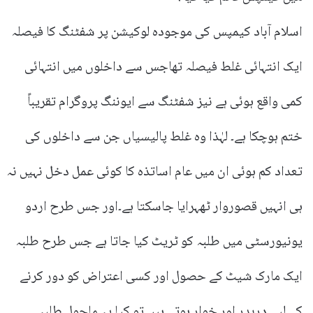
اسلام آباد کیمپس کی موجودہ لوکیشن پر شفٹنگ کا فیصلہ
ایک انتہائی غلط فیصلہ تھاجس سے داخلوں میں انتہائی
کمی واقع ہوئی ہے نیز شفٹنگ سے ایوننگ پروگرام تقریباً
ختم ہوچکا ہے۔ لہٰذا وہ غلط پالیسیاں جن سے داخلوں کی
تعداد کم ہوئی ان میں عام اساتذہ کا کوئی عمل دخل نہیں نہ
ہی انہیں قصوروار ٹھہرایا جاسکتا ہے۔اور جس طرح اردو
یونیورسٹی میں طلبہ کو ٹریٹ کیا جاتا ہے جس طرح طلبہ
ایک مارک شیٹ کے حصول اور کسی اعتراض کو دور کرنے
کے لیے دربدر اور خوار ہوتے ہیں تو کیا یہ ماحول طلبہ