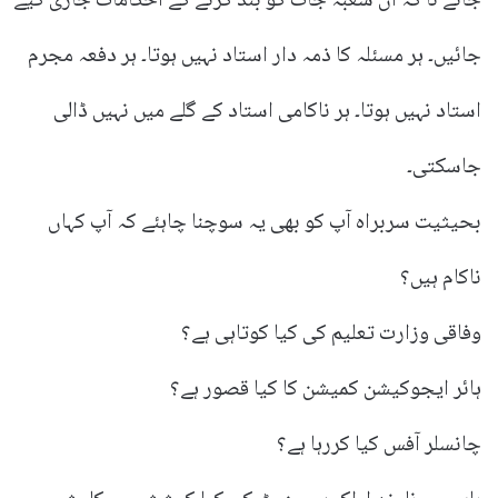
جائے نا کہ ان شعبہ جات کو بند کرنے کے احکامات جاری کیے
جائیں۔ ہر مسئلہ کا ذمہ دار استاد نہیں ہوتا۔ ہر دفعہ مجرم
استاد نہیں ہوتا۔ ہر ناکامی استاد کے گلے میں نہیں ڈالی
جاسکتی۔
بحیثیت سربراہ آپ کو بھی یہ سوچنا چاہئے کہ آپ کہاں
ناکام ہیں؟
وفاقی وزارت تعلیم کی کیا کوتاہی ہے؟
ہائر ایجوکیشن کمیشن کا کیا قصور ہے؟
چانسلر آفس کیا کررہا ہے؟