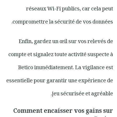
réseaux Wi-Fi publics, car cela peut
compromettre la sécurité de vos données.
Enfin, gardez un œil sur vos relevés de
compte et signalez toute activité suspecte à
Betico immédiatement. La vigilance est
essentielle pour garantir une expérience de
jeu sécurisée et agréable.
Comment encaisser vos gains sur