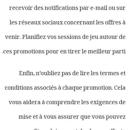
recevoir des notifications par e-mail ou sur
les réseaux sociaux concernant les offres à
venir. Planifiez vos sessions de jeu autour de
ces promotions pour en tirer le meilleur parti.
Enfin, n’oubliez pas de lire les termes et
conditions associés à chaque promotion. Cela
vous aidera à comprendre les exigences de
mise et à vous assurer que vous pouvez