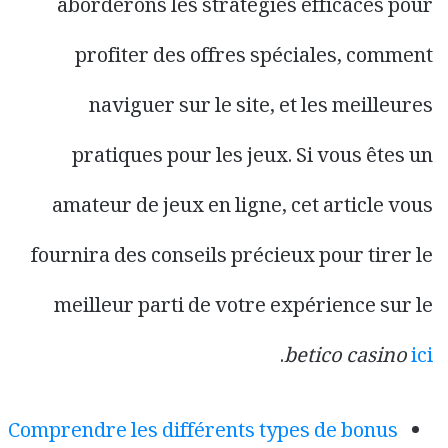
aborderons les stratégies efficaces pour
profiter des offres spéciales, comment
naviguer sur le site, et les meilleures
pratiques pour les jeux. Si vous êtes un
amateur de jeux en ligne, cet article vous
fournira des conseils précieux pour tirer le
meilleur parti de votre expérience sur le
.
betico casino
ici
Comprendre les différents types de bonus