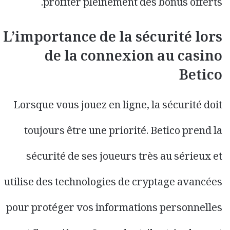
profiter pleinement des bonus offerts.
L’importance de la sécurité lors
de la connexion au casino
Betico
Lorsque vous jouez en ligne, la sécurité doit
toujours être une priorité. Betico prend la
sécurité de ses joueurs très au sérieux et
utilise des technologies de cryptage avancées
pour protéger vos informations personnelles