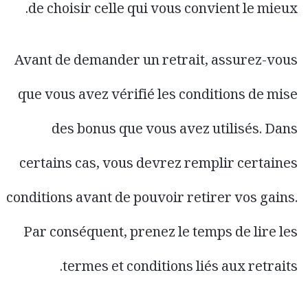
de choisir celle qui vous convient le mieux.
Avant de demander un retrait, assurez-vous
que vous avez vérifié les conditions de mise
des bonus que vous avez utilisés. Dans
certains cas, vous devrez remplir certaines
conditions avant de pouvoir retirer vos gains.
Par conséquent, prenez le temps de lire les
termes et conditions liés aux retraits.