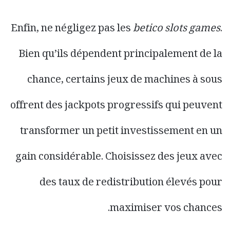
Enfin, ne négligez pas les
betico slots games
.
Bien qu’ils dépendent principalement de la
chance, certains jeux de machines à sous
offrent des jackpots progressifs qui peuvent
transformer un petit investissement en un
gain considérable. Choisissez des jeux avec
des taux de redistribution élevés pour
maximiser vos chances.