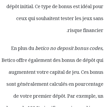
dépôt initial. Ce type de bonus est idéal pour
ceux qui souhaitent tester les jeux sans
risque financier.
En plus du
betico no deposit bonus codes
,
Betico offre également des bonus de dépôt qui
augmentent votre capital de jeu. Ces bonus
sont généralement calculés en pourcentage
de votre premier dépôt. Par exemple, un