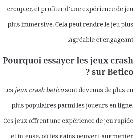
croupier, et profiter d’une expérience de jeu
plus immersive. Cela peut rendre le jeu plus
agréable et engageant.
Pourquoi essayer les jeux crash
sur Betico ?
Les
jeux crash betico
sont devenus de plus en
plus populaires parmi les joueurs en ligne.
Ces jeux offrent une expérience de jeu rapide
et intense, où les gains peuvent augmenter