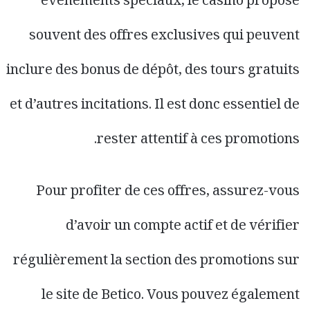
événements spéciaux, le casino propose
souvent des offres exclusives qui peuvent
inclure des bonus de dépôt, des tours gratuits
et d’autres incitations. Il est donc essentiel de
rester attentif à ces promotions.
Pour profiter de ces offres, assurez-vous
d’avoir un compte actif et de vérifier
régulièrement la section des promotions sur
le site de Betico. Vous pouvez également