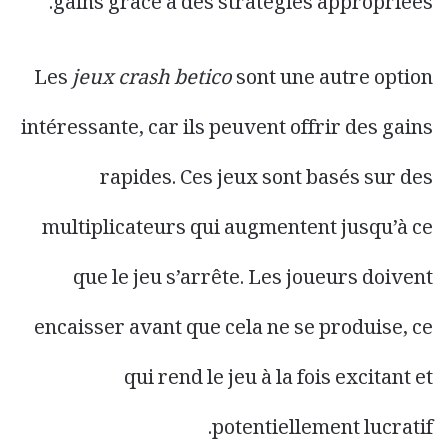
gains grâce à des stratégies appropriées.
Les
jeux crash betico
sont une autre option
intéressante, car ils peuvent offrir des gains
rapides. Ces jeux sont basés sur des
multiplicateurs qui augmentent jusqu’à ce
que le jeu s’arrête. Les joueurs doivent
encaisser avant que cela ne se produise, ce
qui rend le jeu à la fois excitant et
potentiellement lucratif.