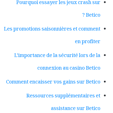
Pourquoi essayer les jeux crash sur
Betico ?
Les promotions saisonnières et comment
en profiter
L’importance de la sécurité lors de la
connexion au casino Betico
Comment encaisser vos gains sur Betico
Ressources supplémentaires et
assistance sur Betico